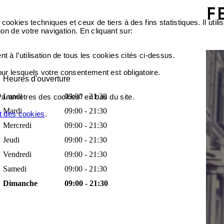
cookies techniques et ceux de tiers à des fins statistiques. Il ut
ion de votre navigation. En cliquant sur:
 à l’utilisation de tous les cookies cités ci-dessus.
our lesquels votre consentement est obligatoire.
Heures d'ouverture
Lundi
09:00 - 21:30
Paramètres des cookies" en bas du site.
Mardi
09:00 - 21:30
et des cookies
.
Mercredi
09:00 - 21:30
Jeudi
09:00 - 21:30
Vendredi
09:00 - 21:30
Samedi
09:00 - 21:30
Dimanche
09:00 - 21:30