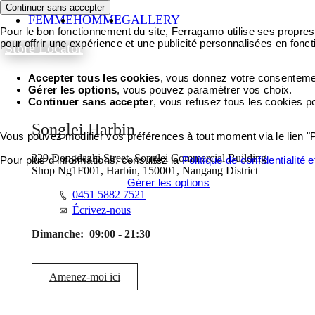
Continuer sans accepter
FEMME
HOMME
GALLERY
Pour le bon fonctionnement du site, Ferragamo utilise ses propres 
pour offrir une expérience et une publicité personnalisées en fonct
Store Locator
Accepter tous les cookies
, vous donnez votre consentement
Gérer les options
, vous pouvez paramétrer vos choix.
Continuer sans accepter
, vous refusez tous les cookies p
Songlei Harbin
Vous pouvez modifier vos préférences à tout moment via le lien "
329 Dongdazhi Street, Songlei Commercial Building
Pour plus d'informations, consultez la
Politique de confidentialité 
Shop Ng1F001, Harbin, 150001, Nangang District
Accepter tous les cookies
Gérer les options
0451 5882 7521
Écrivez-nous
Dimanche:
09:00 - 21:30
Amenez-moi ici