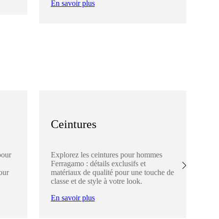
En savoir plus
En
Ceintures
C
pour
Explorez les ceintures pour hommes
Dé
Ferragamo : détails exclusifs et
Fer
our
matériaux de qualité pour une touche de
élé
classe et de style à votre look.
ch
En savoir plus
En