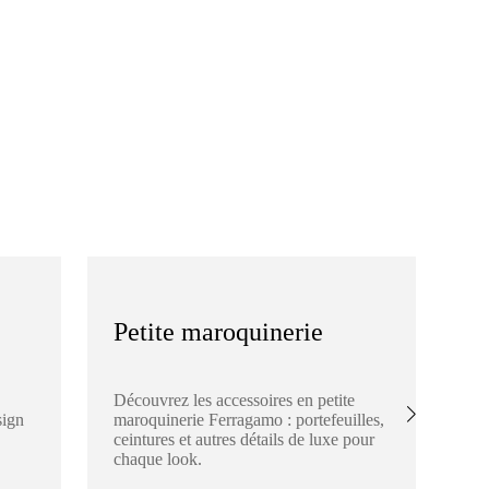
Petite maroquinerie
S
Découvrez les accessoires en petite
Ex
sign
maroquinerie Ferragamo : portefeuilles,
Fe
ceintures et autres détails de luxe pour
éch
chaque look.
de 