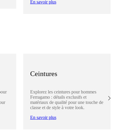
En savoir plus
En
Ceintures
C
pour
Explorez les ceintures pour hommes
Dé
Ferragamo : détails exclusifs et
Fer
our
matériaux de qualité pour une touche de
élé
classe et de style à votre look.
ch
En savoir plus
En