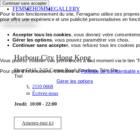
Continuer sans accepter
FEMME
HOMME
GALLERY
Pour le bon fonctionnement du site, Ferragamo utilise ses propres 
pour offrir une expérience et une publicité personnalisées en fonct
Store Locator
Accepter tous les cookies
, vous donnez votre consentement
Gérer les options
, vous pouvez paramétrer vos choix.
Continuer sans accepter
, vous refusez tous les cookies p
Harbour City Hong Kong
Vous pouvez modifier vos préférences à tout moment via le lien "
Shop G115, 7-25 Canton Road, Kowloon, Tsim Sha
Pour plus d'informations, consultez la
Politique de confidentialité 
Tsui
Accepter tous les cookies
Gérer les options
2110 0668
Écrivez-nous
Jeudi:
10:00 - 22:00
Amenez-moi ici