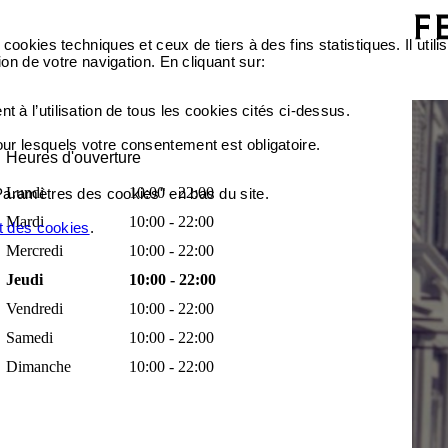
cookies techniques et ceux de tiers à des fins statistiques. Il ut
ion de votre navigation. En cliquant sur:
 à l’utilisation de tous les cookies cités ci-dessus.
our lesquels votre consentement est obligatoire.
Heures d'ouverture
Lundi
10:00 - 22:00
Paramètres des cookies" en bas du site.
Mardi
10:00 - 22:00
et des cookies
.
Mercredi
10:00 - 22:00
Jeudi
10:00 - 22:00
Vendredi
10:00 - 22:00
Samedi
10:00 - 22:00
Dimanche
10:00 - 22:00