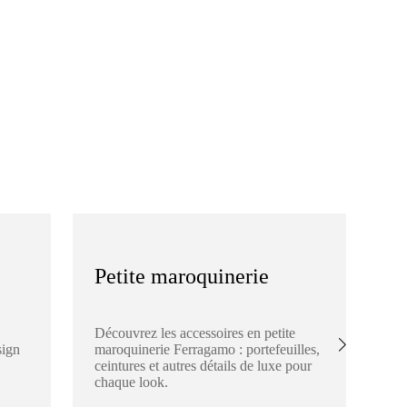
Petite maroquinerie
S
Découvrez les accessoires en petite
Ex
sign
maroquinerie Ferragamo : portefeuilles,
Fe
ceintures et autres détails de luxe pour
éch
chaque look.
de 