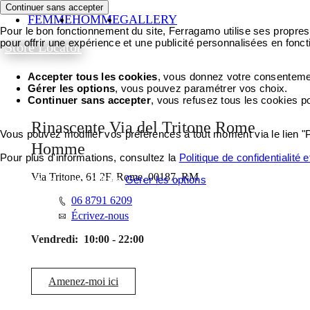
Continuer sans accepter
FEMME
HOMME
GALLERY
Pour le bon fonctionnement du site, Ferragamo utilise ses propres 
pour offrir une expérience et une publicité personnalisées en fonct
Store Locator
Accepter tous les cookies
, vous donnez votre consentement
Gérer les options
, vous pouvez paramétrer vos choix.
Continuer sans accepter
, vous refusez tous les cookies p
Rinascente Via del Tritone Rome
Vous pouvez modifier vos préférences à tout moment via le lien "
Homme
Pour plus d'informations, consultez la
Politique de confidentialité 
Via Tritone, 61 2F, Rome, 00187, RM
Accepter tous les cookies
Gérer les options
06 8791 6209
Écrivez-nous
Vendredi:
10:00 - 22:00
Amenez-moi ici