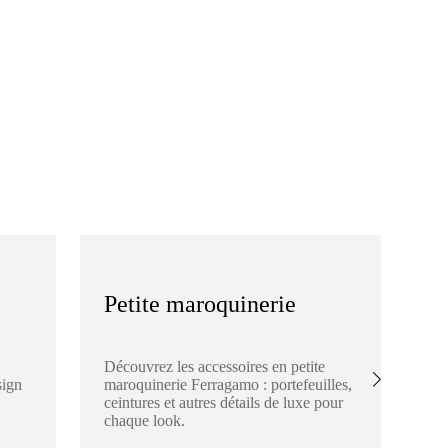
Petite maroquinerie
S
Découvrez les accessoires en petite
Ex
sign
maroquinerie Ferragamo : portefeuilles,
Fe
ceintures et autres détails de luxe pour
éch
chaque look.
de 