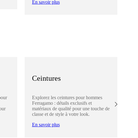
En savoir plus
En
Ceintures
C
pour
Explorez les ceintures pour hommes
Dé
Ferragamo : détails exclusifs et
Fer
our
matériaux de qualité pour une touche de
élé
classe et de style à votre look.
ch
En savoir plus
En