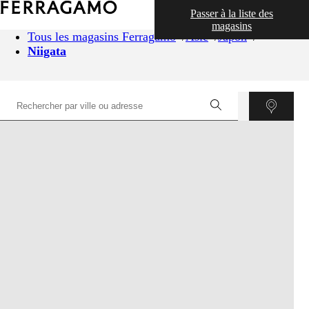
Passer à la liste des
magasins
Tous les magasins Ferragamo
Asie
Japon
Niigata
©
OpenStreetMap
contributors ©
CARTO
+
−