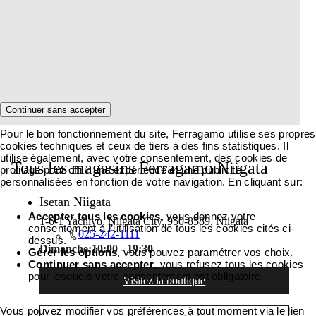
Continuer sans accepter
Pour le bon fonctionnement du site, Ferragamo utilise ses propres
cookies techniques et ceux de tiers à des fins statistiques. Il
utilise également, avec votre consentement, des cookies de
Tous les magasins Ferragamo Niigata
profilage pour offrir une expérience et une publicité
personnalisées en fonction de votre navigation. En cliquant sur:
Isetan Niigata
Accepter tous les cookies
, vous donnez votre
1-6-1 Yachiyo, Niigata City, 950-8589, Niigata
consentement à l’utilisation de tous les cookies cités ci-
025-242-1111
dessus.
Dimanche:
10:00 - 19:30
Gérer les options
, vous pouvez paramétrer vos choix.
Continuer sans accepter
, vous refusez tous les cookies
pour lesquels votre consentement est obligatoire.
Visitez la boutique
Vous pouvez modifier vos préférences à tout moment via le lien