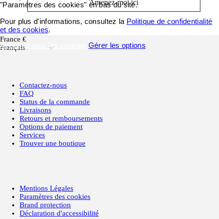
Amenez-moi ici
"Paramètres des cookies" en bas du site.
Pour plus d'informations, consultez la
Politique de confidentialité
et des cookies
.
France €
Accepter tous les cookies
Gérer les options
Français
Contactez-nous
FAQ
Status de la commande
Livraisons
Retours et remboursements
Options de paiement
Services
Trouver une boutique
Mentions Légales
Paramètres des cookies
Brand protection
Déclaration d'accessibilité