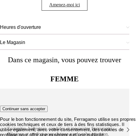
Amenez-moi ici
Heures d'ouverture
Le Magasin
Dans ce magasin, vous pouvez trouver
FEMME
Chaussures
Continuer sans accepter
Pour le bon fonctionnement du site, Ferragamo utilise ses propres
cookies techniques et ceux de tiers à des fins statistiques. Il
Escarpins, ballerines, sandales et mocassins Ferragamo :
utilise également, avec votre consentement, des cookies de
élégance et confort pour chaque garde-robe et saison.
profilage pour offrir une expérience et une publicité