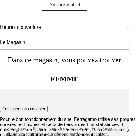
Amenez-moi ici
Heures d'ouverture
Le Magasin
Dans ce magasin, vous pouvez trouver
FEMME
Chaussures
Continuer sans accepter
Pour le bon fonctionnement du site, Ferragamo utilise ses propres
cookies techniques et ceux de tiers à des fins statistiques. Il
Escarpins, ballerines, sandales et mocassins Ferragamo :
utilise également, avec votre consentement, des cookies de
élégance et confort pour chaque garde-robe et saison.
profilage pour offrir une expérience et une publicité