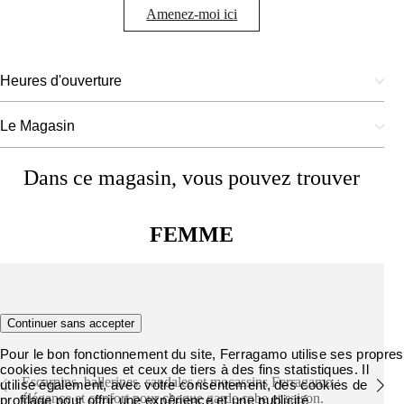
Amenez-moi ici
Heures d'ouverture
Le Magasin
Dans ce magasin, vous pouvez trouver
FEMME
Chaussures
Continuer sans accepter
Pour le bon fonctionnement du site, Ferragamo utilise ses propres
cookies techniques et ceux de tiers à des fins statistiques. Il
Escarpins, ballerines, sandales et mocassins Ferragamo :
utilise également, avec votre consentement, des cookies de
élégance et confort pour chaque garde-robe et saison.
profilage pour offrir une expérience et une publicité