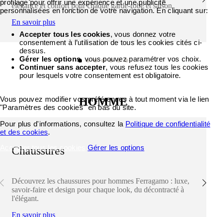
profilage pour offrir une expérience et une publicité
élégance et confort pour chaque garde-robe et saison.
personnalisées en fonction de votre navigation. En cliquant sur:
En savoir plus
Accepter tous les cookies
, vous donnez votre
consentement à l’utilisation de tous les cookies cités ci-
dessus.
Gérer les options
, vous pouvez paramétrer vos choix.
Continuer sans accepter
, vous refusez tous les cookies
pour lesquels votre consentement est obligatoire.
Vous pouvez modifier vos préférences à tout moment via le lien
HOMME
"Paramètres des cookies" en bas du site.
Pour plus d'informations, consultez la
Politique de confidentialité
et des cookies
.
Accepter tous les cookies
Gérer les options
Chaussures
Découvrez les chaussures pour hommes Ferragamo : luxe,
savoir-faire et design pour chaque look, du décontracté à
l'élégant.
En savoir plus