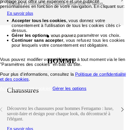
profilage pour offrir une expérience et une publicité
élégance et confort pour chaque garde-robe et saison.
personnalisées en fonction de votre navigation. En cliquant sur:
En savoir plus
Accepter tous les cookies
, vous donnez votre
consentement à l’utilisation de tous les cookies cités ci-
dessus.
Gérer les options
, vous pouvez paramétrer vos choix.
Continuer sans accepter
, vous refusez tous les cookies
pour lesquels votre consentement est obligatoire.
Vous pouvez modifier vos préférences à tout moment via le lien
HOMME
"Paramètres des cookies" en bas du site.
Pour plus d'informations, consultez la
Politique de confidentialité
et des cookies
.
Accepter tous les cookies
Gérer les options
Chaussures
Découvrez les chaussures pour hommes Ferragamo : luxe,
savoir-faire et design pour chaque look, du décontracté à
l'élégant.
En savoir plus