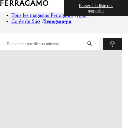
Passer à la liste des
magasins
Tous les magasins Ferragamo
Asie
Corée du Sud
Seongsan-gu
©
OpenStreetMap
contributors ©
CARTO
+
−