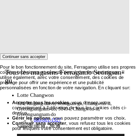
Continuer sans accepter
Pour le bon fonctionnement du site, Ferragamo utilise ses propres
Tous les magasins Ferragamo Seongsan-
cookies techniques et ceux de tiers à des fins statistiques. Il
utilise également, avec votre consentement, des cookies de
gu
profilage pour offrir une expérience et une publicité
personnalisées en fonction de votre navigation. En cliquant sur:
Lotte Changwon
Accepter tous les cookies
, vous donnez votre
124, Jungang-daero, Seongsan-gu, Changwon-si,
consentement à l’utilisation de tous les cookies cités ci-
Gyeongsangnam-do, 51494, Changwon-si,
dessus.
Gyeongsangnam-do
Gérer les options
, vous pouvez paramétrer vos choix.
080-001-1927
Continuer sans accepter
, vous refusez tous les cookies
Samedi:
10:30 - 20:30
pour lesquels votre consentement est obligatoire.