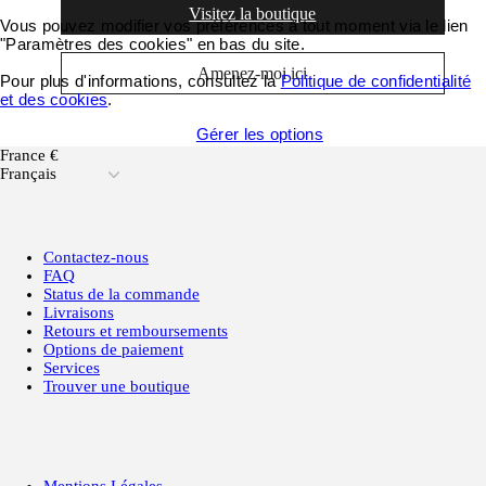
Visitez la boutique
Vous pouvez modifier vos préférences à tout moment via le lien
"Paramètres des cookies" en bas du site.
Amenez-moi ici
Pour plus d'informations, consultez la
Politique de confidentialité
et des cookies
.
Accepter tous les cookies
Gérer les options
France €
Français
Contactez-nous
FAQ
Status de la commande
Livraisons
Retours et remboursements
Options de paiement
Services
Trouver une boutique