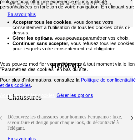
profilage pour offrir une expérience et une publicité
élégance et confort pour chaque garde-robe et saison.
personnalisées en fonction de votre navigation. En cliquant sur:
En savoir plus
Accepter tous les cookies
, vous donnez votre
consentement à l’utilisation de tous les cookies cités ci-
dessus.
Gérer les options
, vous pouvez paramétrer vos choix.
Continuer sans accepter
, vous refusez tous les cookies
pour lesquels votre consentement est obligatoire.
Vous pouvez modifier vos préférences à tout moment via le lien
HOMME
"Paramètres des cookies" en bas du site.
Pour plus d'informations, consultez la
Politique de confidentialité
et des cookies
.
Accepter tous les cookies
Gérer les options
Chaussures
Découvrez les chaussures pour hommes Ferragamo : luxe,
savoir-faire et design pour chaque look, du décontracté à
l'élégant.
En savoir plus