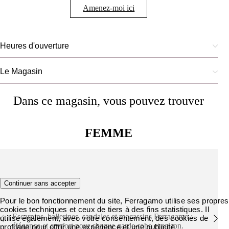
Amenez-moi ici
Heures d'ouverture
Le Magasin
Dans ce magasin, vous pouvez trouver
FEMME
Chaussures
Continuer sans accepter
Pour le bon fonctionnement du site, Ferragamo utilise ses propres
cookies techniques et ceux de tiers à des fins statistiques. Il
Escarpins, ballerines, sandales et mocassins Ferragamo :
utilise également, avec votre consentement, des cookies de
élégance et confort pour chaque garde-robe et saison.
profilage pour offrir une expérience et une publicité