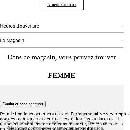
Amenez-moi ici
Heures d'ouverture
Le Magasin
Dans ce magasin, vous pouvez trouver
FEMME
Chaussures
Continuer sans accepter
Pour le bon fonctionnement du site, Ferragamo utilise ses propres
cookies techniques et ceux de tiers à des fins statistiques. Il
Escarpins, ballerines, sandales et mocassins Ferragamo :
utilise également, avec votre consentement, des cookies de
élégance et confort pour chaque garde-robe et saison.
profilage pour offrir une expérience et une publicité