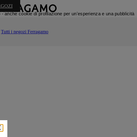
EGOZI
nso - anche cookie di profilazione per un'esperienza e una pubblicità
Tutti i negozi Ferragamo