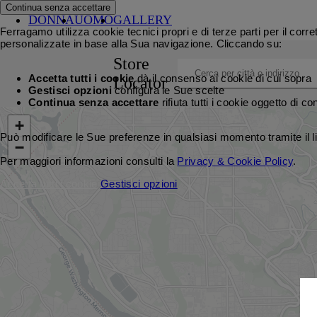
Continua senza accettare
DONNA
UOMO
GALLERY
Ferragamo utilizza cookie tecnici propri e di terze parti per il corr
personalizzate in base alla Sua navigazione. Cliccando su:
Store
Accetta tutti i cookie
dà il consenso ai cookie di cui sopra
Locator
Gestisci opzioni
configura le Sue scelte
Continua senza accettare
rifiuta tutti i cookie oggetto di c
+
Può modificare le Sue preferenze in qualsiasi momento tramite il li
−
Per maggiori informazioni consulti la
Privacy & Cookie Policy
.
Accetta tutti i cookie
Gestisci opzioni