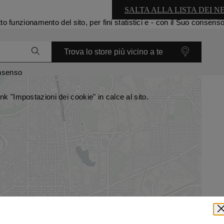
SALTA ALLA LISTA DEI N
etto funzionamento del sito, per fini statistici e - con il Suo conse
Trova lo store più vicino a te
onsenso
nk "Impostazioni dei cookie" in calce al sito.