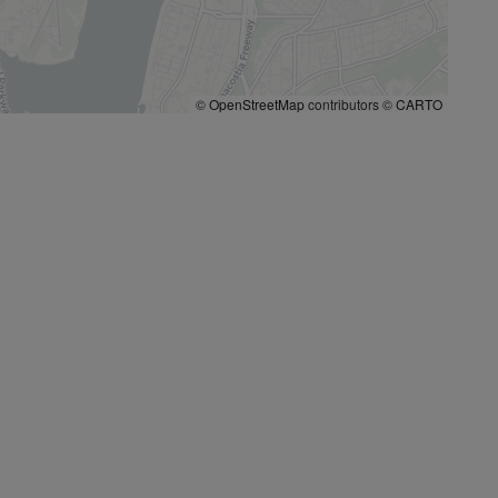
©
OpenStreetMap
contributors ©
CARTO