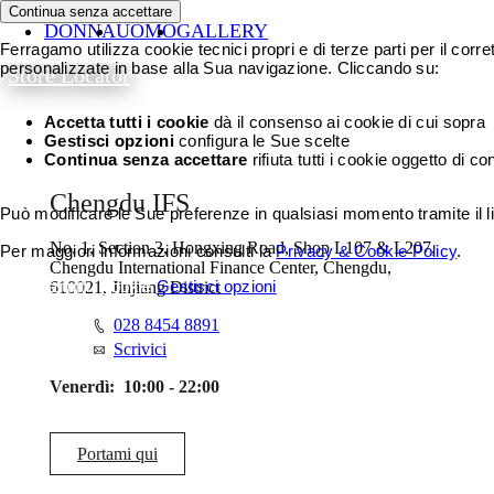
Continua senza accettare
DONNA
UOMO
GALLERY
Ferragamo utilizza cookie tecnici propri e di terze parti per il corr
personalizzate in base alla Sua navigazione. Cliccando su:
Store Locator
Accetta tutti i cookie
dà il consenso ai cookie di cui sopra
Gestisci opzioni
configura le Sue scelte
Continua senza accettare
rifiuta tutti i cookie oggetto di c
Chengdu IFS
Può modificare le Sue preferenze in qualsiasi momento tramite il li
No. 1, Section 3, Hongxing Road, Shop L107 & L207,
Per maggiori informazioni consulti la
Privacy & Cookie Policy
.
Chengdu International Finance Center, Chengdu,
Accetta tutti i cookie
Gestisci opzioni
610021, Jinjiang District
028 8454 8891
Scrivici
Venerdì:
10:00 - 22:00
Portami qui