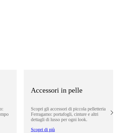
Accessori in pelle
A
o:
Scopri gli accessori di piccola pelletteria
Esp
tempo
Ferragamo: portafogli, cinture e altri
ele
dettagli di lusso per ogni look.
per
lo
Scopri di più