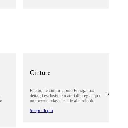
Sco
Cinture
A
Esplora le cinture uomo Ferragamo:
Esp
i
dettagli esclusivi e materiali pregiati per
Fer
uo
un tocco di classe e stile al tuo look.
uni
sti
Scopri di più
Sco