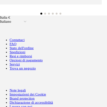
Italia €
Italiano
Contattaci
FAQ
Stato dell'ordine
Spedizioni
Resi e rimborsi
Opzioni di pagamento
Servizi
Trova un negozio
Note legali
Impostazioni dei Cookie
Brand protection
Dichiarazione di accessibilità
Lavora con noi