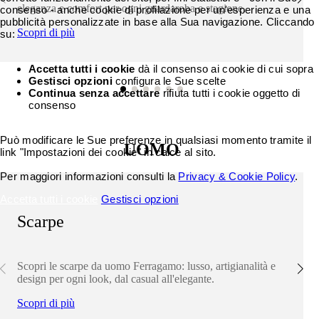
eleganza e comfort per ogni guardaroba e stagione.
consenso - anche cookie di profilazione per un'esperienza e una
pubblicità personalizzate in base alla Sua navigazione. Cliccando
Scopri di più
su:
Accetta tutti i cookie
dà il consenso ai cookie di cui sopra
Gestisci opzioni
configura le Sue scelte
Continua senza accettare
rifiuta tutti i cookie oggetto di
consenso
Può modificare le Sue preferenze in qualsiasi momento tramite il
UOMO
link "Impostazioni dei cookie" in calce al sito.
Per maggiori informazioni consulti la
Privacy & Cookie Policy
.
Accetta tutti i cookie
Gestisci opzioni
Scarpe
Scopri le scarpe da uomo Ferragamo: lusso, artigianalità e
design per ogni look, dal casual all'elegante.
Scopri di più