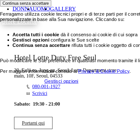
Continua senza accettare
DONNA
UOMO
GALLERY
Ferragamo utilizza cookie tecnici propri e di terze parti per il corr
personalizzate in base alla Sua navigazione. Cliccando su:
Store Locator
Accetta tutti i cookie
dà il consenso ai cookie di cui sopra
Gestisci opzioni
configura le Sue scelte
Continua senza accettare
rifiuta tutti i cookie oggetto di c
Hotel Lotte Duty Free Seul
Può modificare le Sue preferenze in qualsiasi momento tramite il li
30, Eulji-ro, Jung-gu, Seoul, Lotte Department store
Per maggiori informazioni consulti la
Privacy & Cookie Policy
.
main, 10F, Seoul, 04533
Accetta tutti i cookie
Gestisci opzioni
080-001-1927
Scrivici
Sabato:
19:30 - 21:00
Portami qui