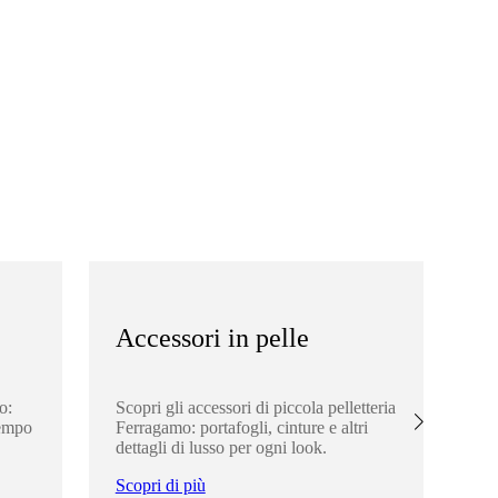
Accessori in pelle
A
o:
Scopri gli accessori di piccola pelletteria
Esp
tempo
Ferragamo: portafogli, cinture e altri
ele
dettagli di lusso per ogni look.
per
lo
Scopri di più