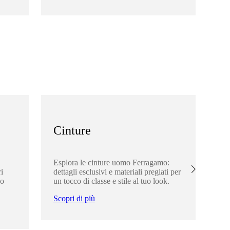
Sco
Cinture
A
Esplora le cinture uomo Ferragamo:
Esp
i
dettagli esclusivi e materiali pregiati per
Fer
uo
un tocco di classe e stile al tuo look.
uni
sti
Scopri di più
Sco