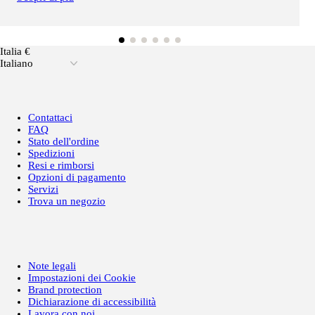
Italia €
Italiano
Contattaci
FAQ
Stato dell'ordine
Spedizioni
Resi e rimborsi
Opzioni di pagamento
Servizi
Trova un negozio
Note legali
Impostazioni dei Cookie
Brand protection
Dichiarazione di accessibilità
Lavora con noi