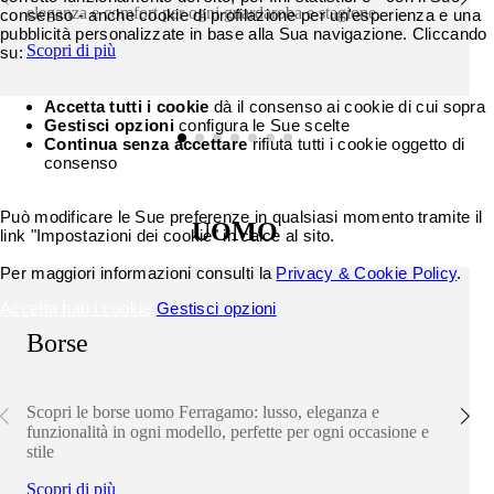
eleganza e comfort per ogni guardaroba e stagione.
consenso - anche cookie di profilazione per un'esperienza e una
pubblicità personalizzate in base alla Sua navigazione. Cliccando
Scopri di più
su:
Accetta tutti i cookie
dà il consenso ai cookie di cui sopra
Gestisci opzioni
configura le Sue scelte
Continua senza accettare
rifiuta tutti i cookie oggetto di
consenso
Può modificare le Sue preferenze in qualsiasi momento tramite il
UOMO
link "Impostazioni dei cookie" in calce al sito.
Per maggiori informazioni consulti la
Privacy & Cookie Policy
.
Accetta tutti i cookie
Gestisci opzioni
Borse
Scopri le borse uomo Ferragamo: lusso, eleganza e
funzionalità in ogni modello, perfette per ogni occasione e
stile
Scopri di più