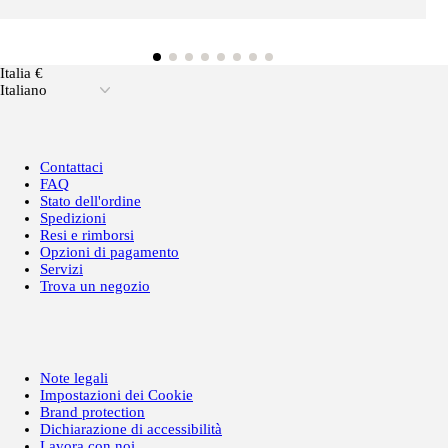
Italia €
Italiano
Contattaci
FAQ
Stato dell'ordine
Spedizioni
Resi e rimborsi
Opzioni di pagamento
Servizi
Trova un negozio
Note legali
Impostazioni dei Cookie
Brand protection
Dichiarazione di accessibilità
Lavora con noi