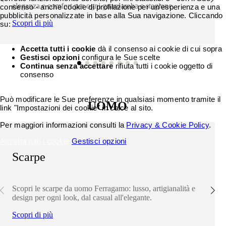
eleganza e comfort per ogni guardaroba e stagione.
consenso - anche cookie di profilazione per un'esperienza e una
pubblicità personalizzate in base alla Sua navigazione. Cliccando
Scopri di più
su:
Accetta tutti i cookie
dà il consenso ai cookie di cui sopra
Gestisci opzioni
configura le Sue scelte
Continua senza accettare
rifiuta tutti i cookie oggetto di
consenso
Può modificare le Sue preferenze in qualsiasi momento tramite il
UOMO
link "Impostazioni dei cookie" in calce al sito.
Per maggiori informazioni consulti la
Privacy & Cookie Policy
.
Accetta tutti i cookie
Gestisci opzioni
Scarpe
Scopri le scarpe da uomo Ferragamo: lusso, artigianalità e
design per ogni look, dal casual all'elegante.
Scopri di più