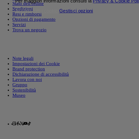
Per maggiori informazioni consulti la
Privacy & Cookie Pol
Stato dell'ordine
Spedizioni
Accetta tutti i cookie
Gestisci opzioni
Resi e rimborsi
Opzioni di pagamento
Servizi
Trova un negozio
Note legali
Impostazioni dei Cookie
Brand protection
Dichiarazione di accessibilità
Lavora con noi
Gruppo
Sostenibilità
Museo