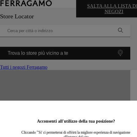
SALTA ALLA LISTA D
NEGOZI
Store Locator
Trova lo store più vicino a te
Tutti i negozi Ferragamo
©
OpenStreetMap
contributors ©
CARTO
+
−
Acconsenti all'utilizzo della tua posizione?
Cliccando '˜Si' ci permetterai di offrirti la migliore esperienza di navigazione
all'interno del sito