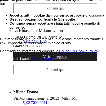
su:
Portami qui
Accetta tutti i cookie
dà il consenso ai cookie di cui sopra
Gestisci opzioni
configura le Sue scelte
Continua senza accettare
rifiuta tutti i cookie oggetto di
consenso
La Rinascente Milano Uomo
Piazza Duomo, 20121, Milan, MI
Può modificare le Sue preferenze in qualsiasi momento tramite il
02 7200 1675
link "Impostazioni dei cookie" in calce al sito.
Giovedì:
10:00 - 22:00
Per maggiori informazioni consulti la
Privacy & Cookie Policy
.
Visita il negozio
Accetta tutti i cookie
Gestisci opzioni
Portami qui
Milano Donna
Via Montenapoleone, 3, 20121, Milan, MI
02 7600 0054