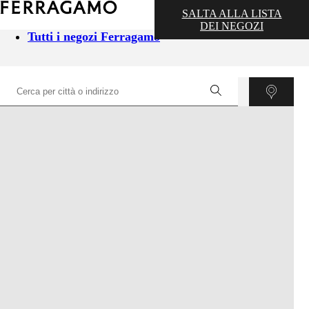
SALTA ALLA LISTA
DEI NEGOZI
Tutti i negozi Ferragamo
©
OpenStreetMap
contributors ©
CARTO
+
−