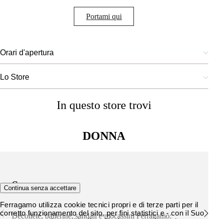
Portami qui
Orari d'apertura
Lo Store
In questo store trovi
DONNA
Scarpe
Continua senza accettare
Ferragamo utilizza cookie tecnici propri e di terze parti per il
corretto funzionamento del sito, per fini statistici e - con il Suo
Décolleté, ballerine, sandali e mocassini Ferragamo: