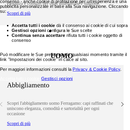
consenso - anche cookie di profilazione per un'esperienza e una
eleganza e comfort per ogni guardaroba e stagione.
pubblicità personalizzate in base alla Sua navigazione. Cliccando
su:
Scopri di più
Accetta tutti i cookie
dà il consenso ai cookie di cui sopra
Gestisci opzioni
configura le Sue scelte
Continua senza accettare
rifiuta tutti i cookie oggetto di
consenso
Può modificare le Sue preferenze in qualsiasi momento tramite il
UOMO
link "Impostazioni dei cookie" in calce al sito.
Per maggiori informazioni consulti la
Privacy & Cookie Policy
.
Accetta tutti i cookie
Gestisci opzioni
Abbigliamento
Scopri l'abbigliamento uomo Ferragamo: capi raffinati che
uniscono eleganza, comodità e sartorialità per ogni
occasione
Scopri di più