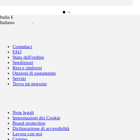
Italia €
Italiano
Contattaci
FAQ
Stato dell'ordine
Spedizioni
Resi e rimborsi
Opzioni di pagamento
Servizi
Trova un negozio
Note legali
Impostazioni dei Cookie
Brand protection
Dichiarazione di accessibilità
Lavora con noi
Gruppo