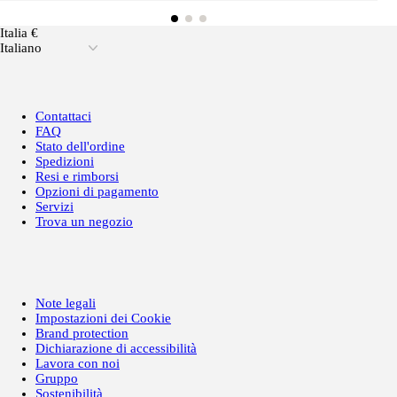
Italia €
Italiano
Contattaci
FAQ
Stato dell'ordine
Spedizioni
Resi e rimborsi
Opzioni di pagamento
Servizi
Trova un negozio
Note legali
Impostazioni dei Cookie
Brand protection
Dichiarazione di accessibilità
Lavora con noi
Gruppo
Sostenibilità