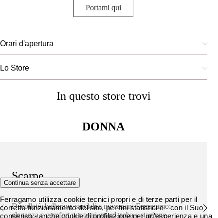
Portami qui
Orari d'apertura
Lo Store
In questo store trovi
DONNA
Scarpe
Continua senza accettare
Ferragamo utilizza cookie tecnici propri e di terze parti per il
Décolleté, ballerine, sandali e mocassini Ferragamo:
corretto funzionamento del sito, per fini statistici e - con il Suo
eleganza e comfort per ogni guardaroba e stagione.
consenso - anche cookie di profilazione per un'esperienza e una