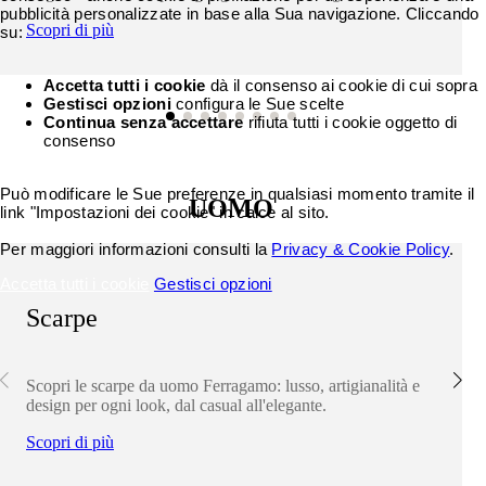
pubblicità personalizzate in base alla Sua navigazione. Cliccando
Scopri di più
su:
Accetta tutti i cookie
dà il consenso ai cookie di cui sopra
Gestisci opzioni
configura le Sue scelte
Continua senza accettare
rifiuta tutti i cookie oggetto di
consenso
Può modificare le Sue preferenze in qualsiasi momento tramite il
UOMO
link "Impostazioni dei cookie" in calce al sito.
Per maggiori informazioni consulti la
Privacy & Cookie Policy
.
Accetta tutti i cookie
Gestisci opzioni
Scarpe
Scopri le scarpe da uomo Ferragamo: lusso, artigianalità e
design per ogni look, dal casual all'elegante.
Scopri di più