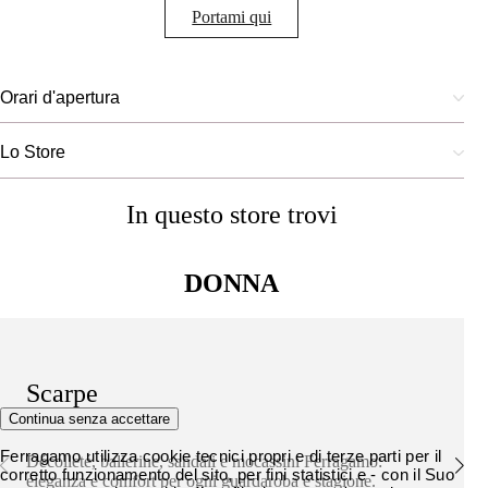
Portami qui
Orari d'apertura
Lo Store
In questo store trovi
DONNA
Scarpe
Continua senza accettare
Ferragamo utilizza cookie tecnici propri e di terze parti per il
Décolleté, ballerine, sandali e mocassini Ferragamo:
corretto funzionamento del sito, per fini statistici e - con il Suo
eleganza e comfort per ogni guardaroba e stagione.