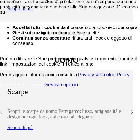
consenso - anche cookie di profilazione per un'esperienza e una
pubblicità personalizzate in base alla Sua navigazione. Cliccando
Scopri di più
su:
Accetta tutti i cookie
dà il consenso ai cookie di cui sopra
Gestisci opzioni
configura le Sue scelte
Continua senza accettare
rifiuta tutti i cookie oggetto di
consenso
Può modificare le Sue preferenze in qualsiasi momento tramite il
UOMO
link "Impostazioni dei cookie" in calce al sito.
Per maggiori informazioni consulti la
Privacy & Cookie Policy
.
Accetta tutti i cookie
Gestisci opzioni
Scarpe
Scopri le scarpe da uomo Ferragamo: lusso, artigianalità e
design per ogni look, dal casual all'elegante.
Scopri di più