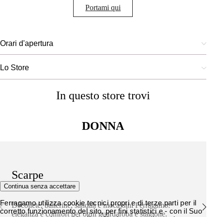
Portami qui
Orari d'apertura
Lo Store
In questo store trovi
DONNA
Scarpe
Continua senza accettare
Ferragamo utilizza cookie tecnici propri e di terze parti per il
Décolleté, ballerine, sandali e mocassini Ferragamo:
corretto funzionamento del sito, per fini statistici e - con il Suo
eleganza e comfort per ogni guardaroba e stagione.