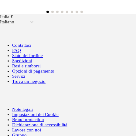
Italia €
Italiano
Contattaci
FAQ
Stato dell'ordine
Spedizioni
Resi e rimborsi
Opzioni di pagamento
Servizi
Trova un negozio
Note legali
Impostazioni dei Cookie
Brand protection
Dichiarazione di accessibilità
Lavora con noi
Gruppo