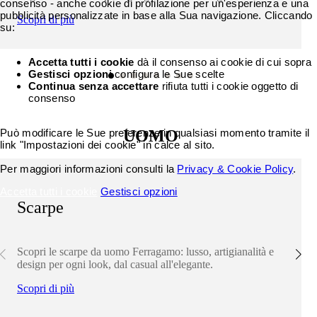
consenso - anche cookie di profilazione per un'esperienza e una
pubblicità personalizzate in base alla Sua navigazione. Cliccando
Scopri di più
su:
Accetta tutti i cookie
dà il consenso ai cookie di cui sopra
Gestisci opzioni
configura le Sue scelte
Continua senza accettare
rifiuta tutti i cookie oggetto di
consenso
Può modificare le Sue preferenze in qualsiasi momento tramite il
UOMO
link "Impostazioni dei cookie" in calce al sito.
Per maggiori informazioni consulti la
Privacy & Cookie Policy
.
Accetta tutti i cookie
Gestisci opzioni
Scarpe
Scopri le scarpe da uomo Ferragamo: lusso, artigianalità e
design per ogni look, dal casual all'elegante.
Scopri di più