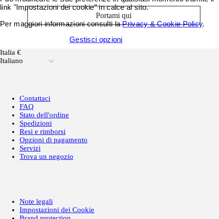
link "Impostazioni dei cookie" in calce al sito.
Portami qui
Per maggiori informazioni consulti la
Privacy & Cookie Policy
.
Accetta tutti i cookie
Gestisci opzioni
Italia €
Italiano
Contattaci
FAQ
Stato dell'ordine
Spedizioni
Resi e rimborsi
Opzioni di pagamento
Servizi
Trova un negozio
Note legali
Impostazioni dei Cookie
Brand protection