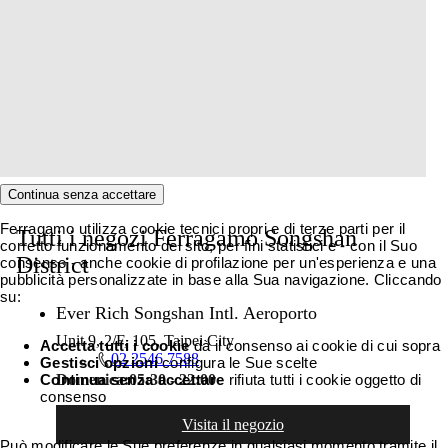
Continua senza accettare
Ferragamo utilizza cookie tecnici propri e di terze parti per il
Tutti i negozi Ferragamo Songshan
corretto funzionamento del sito, per fini statistici e - con il Suo
District
consenso - anche cookie di profilazione per un'esperienza e una
pubblicità personalizzate in base alla Sua navigazione. Cliccando
su:
Ever Rich Songshan Intl. Aeroporto
Unit 9, 2/F, 105, Taipei City
Accetta tutti i cookie
dà il consenso ai cookie di cui sopra
02 2546 7588
Gestisci opzioni
configura le Sue scelte
Continua senza accettare
rifiuta tutti i cookie oggetto di
Domenica:
05:30 - 22:00
consenso
Visita il negozio
Può modificare le Sue preferenze in qualsiasi momento tramite il