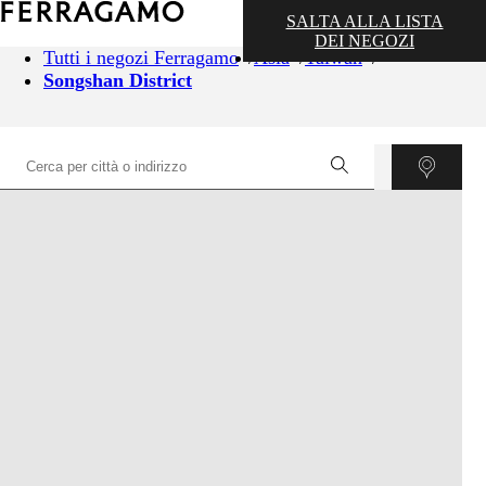
SALTA ALLA LISTA
DEI NEGOZI
Tutti i negozi Ferragamo
Asia
Taiwan
Songshan District
©
OpenStreetMap
contributors ©
CARTO
+
−