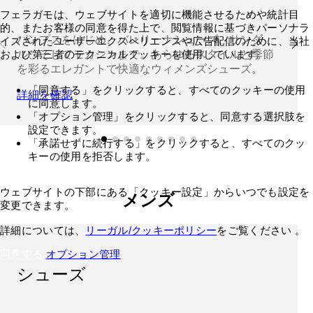
フェラガモは、ウェブサイトを適切に機能させるためや統計目
的、またお客様の同意を得た上で、閲覧情報に基づきパーソナラ
パンプスをはじめ、バレリーナシューズ、サンダ
イズされたユーザーエクスペリエンスや広告配信のために、当社
および第三者のテクニカルクッキーを使用しています。
ル、そしてモカシンまで。あらゆるスタイルと季節
を彩るエレガントで快適なウィメンズシューズ。
「同意する」をクリックすると、すべてのクッキーの使用
詳細を確認
に同意します。
「オプション管理」をクリックすると、同意する選択肢を
設定できます。
「承諾せずに続行する」をクリックすると、すべてのクッ
キーの使用を拒否します。
ウェブサイトの下部にある「クッキー設定」からいつでも設定を
メンズ
変更できます。
詳細については、
リーガル/クッキーポリシー
をご覧ください 。
同意する
オプション管理
シューズ