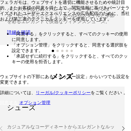
フェラガモは、ウェブサイトを適切に機能させるためや統計目
的、またお客様の同意を得た上で、閲覧情報に基づきパーソナラ
パンプスをはじめ、バレリーナシューズ、サンダ
イズされたユーザーエクスペリエンスや広告配信のために、当社
ル、そしてモカシンまで。あらゆるスタイルと季節
および第三者のテクニカルクッキーを使用しています。
を彩るエレガントで快適なウィメンズシューズ。
詳細を確認
「同意する」をクリックすると、すべてのクッキーの使用
に同意します。
「オプション管理」をクリックすると、同意する選択肢を
設定できます。
「承諾せずに続行する」をクリックすると、すべてのクッ
キーの使用を拒否します。
メンズ
ウェブサイトの下部にある「クッキー設定」からいつでも設定を
変更できます。
詳細については、
リーガル/クッキーポリシー
をご覧ください 。
同意する
オプション管理
シューズ
カジュアルなコーディネートからエレガントなルッ