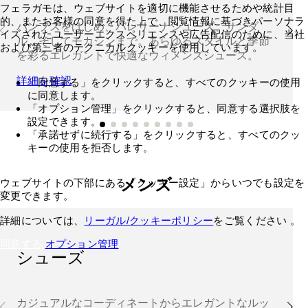
フェラガモは、ウェブサイトを適切に機能させるためや統計目
的、またお客様の同意を得た上で、閲覧情報に基づきパーソナラ
パンプスをはじめ、バレリーナシューズ、サンダ
イズされたユーザーエクスペリエンスや広告配信のために、当社
ル、そしてモカシンまで。あらゆるスタイルと季節
および第三者のテクニカルクッキーを使用しています。
を彩るエレガントで快適なウィメンズシューズ。
詳細を確認
「同意する」をクリックすると、すべてのクッキーの使用
に同意します。
「オプション管理」をクリックすると、同意する選択肢を
設定できます。
「承諾せずに続行する」をクリックすると、すべてのクッ
キーの使用を拒否します。
メンズ
ウェブサイトの下部にある「クッキー設定」からいつでも設定を
変更できます。
詳細については、
リーガル/クッキーポリシー
をご覧ください 。
同意する
オプション管理
シューズ
カジュアルなコーディネートからエレガントなルッ