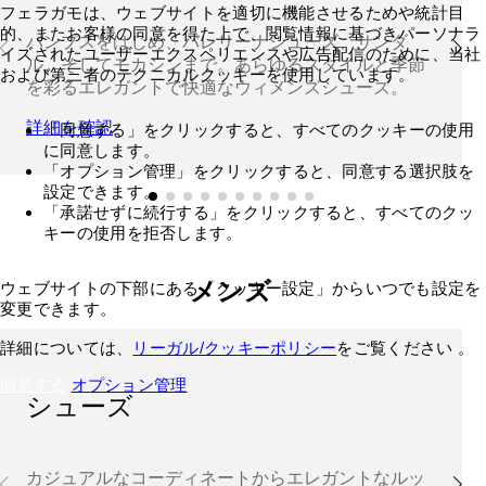
フェラガモは、ウェブサイトを適切に機能させるためや統計目
的、またお客様の同意を得た上で、閲覧情報に基づきパーソナラ
パンプスをはじめ、バレリーナシューズ、サンダ
イズされたユーザーエクスペリエンスや広告配信のために、当社
ル、そしてモカシンまで。あらゆるスタイルと季節
および第三者のテクニカルクッキーを使用しています。
を彩るエレガントで快適なウィメンズシューズ。
詳細を確認
「同意する」をクリックすると、すべてのクッキーの使用
に同意します。
「オプション管理」をクリックすると、同意する選択肢を
設定できます。
「承諾せずに続行する」をクリックすると、すべてのクッ
キーの使用を拒否します。
メンズ
ウェブサイトの下部にある「クッキー設定」からいつでも設定を
変更できます。
詳細については、
リーガル/クッキーポリシー
をご覧ください 。
同意する
オプション管理
シューズ
カジュアルなコーディネートからエレガントなルッ