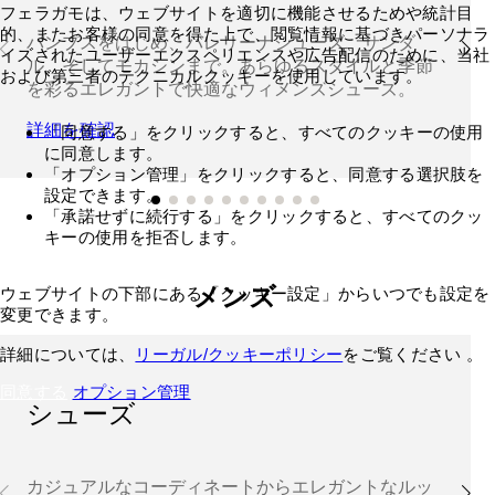
フェラガモは、ウェブサイトを適切に機能させるためや統計目
的、またお客様の同意を得た上で、閲覧情報に基づきパーソナラ
パンプスをはじめ、バレリーナシューズ、サンダ
イズされたユーザーエクスペリエンスや広告配信のために、当社
ル、そしてモカシンまで。あらゆるスタイルと季節
および第三者のテクニカルクッキーを使用しています。
を彩るエレガントで快適なウィメンズシューズ。
詳細を確認
「同意する」をクリックすると、すべてのクッキーの使用
に同意します。
「オプション管理」をクリックすると、同意する選択肢を
設定できます。
「承諾せずに続行する」をクリックすると、すべてのクッ
キーの使用を拒否します。
メンズ
ウェブサイトの下部にある「クッキー設定」からいつでも設定を
変更できます。
詳細については、
リーガル/クッキーポリシー
をご覧ください 。
同意する
オプション管理
シューズ
カジュアルなコーディネートからエレガントなルッ