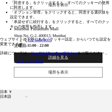
「同意する」をクリックすると、すべてのクッキーの使用
場所を表示​
に同意します。
「オプション管理」をクリックすると、同意する選択肢を
設定できます。
「承諾せずに続行する」をクリックすると、すべてのクッ
キーの使用を拒否します。
Mumbai Palladium Mall
Shop No. G-2, 400013, Mumbai
ウェブサイトの下部にある「クッキー設定」からいつでも設定を
022 6654 0005
変更できます。
11:00 - 22:00
土曜日:
詳細については、
リーガル/クッキーポリシー
をご覧ください 。
詳細を見る​
同意する
オプション管理
場所を表示​
日本 ￥
日本語