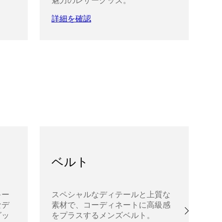
魅力のレザーグッズ。
ル
リ
詳細を確認
詳
ベルト
キー
スペシャルなディテールと上質な
ユ
なデ
素材で、コーディネートに高級感
タ
グッ
をプラスするメンズベルト。
ル