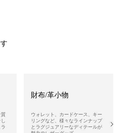
ます
財布/革小物
な質
ウォレット、カードケース、キー
そし
リングなど、様々なラインナップ
あ
ェラ
とラグジュアリーなディテールが
高