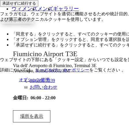
承諾せずに続行する
ウィメンズ
メンズ
ギャラリー
フェラガモは、ウェブサイトを適切に機能させるためや統計目的
よび第三者のテクニカルクッキーを使用しています。
Store Locator
「同意する」をクリックすると、すべてのクッキーの使用
「オプション管理」をクリックすると、同意する選択肢を
「承諾せずに続行する」をクリックすると、すべてのクッ
Fiumicino Airport T3E
ウェブサイトの下部にある「クッキー設定」からいつでも設定を
Via dell' Aeroporto di Fiumicino, Terminal 3E
詳細については、
リーガル/クッキーポリシー
をご覧ください 。
Avancorpo, Rome, 00050, RM
同意する
オプション管理
06 6595 7339
お問い合わせ
金曜日:
06:00 - 22:00
場所を表示​