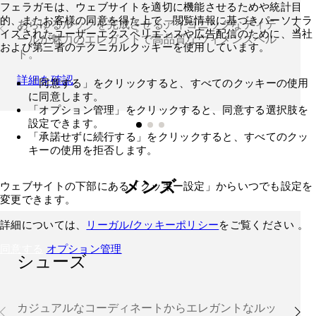
フェラガモは、ウェブサイトを適切に機能させるためや統計目
的、またお客様の同意を得た上で、閲覧情報に基づきパーソナラ
あらゆるルックを完成させるアイコニックなディテ
イズされたユーザーエクスペリエンスや広告配信のために、当社
ールが魅力のエレガントで高品質なウィメンズベル
および第三者のテクニカルクッキーを使用しています。
ト。
詳細を確認
「同意する」をクリックすると、すべてのクッキーの使用
に同意します。
「オプション管理」をクリックすると、同意する選択肢を
設定できます。
「承諾せずに続行する」をクリックすると、すべてのクッ
キーの使用を拒否します。
メンズ
ウェブサイトの下部にある「クッキー設定」からいつでも設定を
変更できます。
詳細については、
リーガル/クッキーポリシー
をご覧ください 。
同意する
オプション管理
シューズ
カジュアルなコーディネートからエレガントなルッ