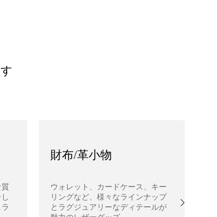
ます
財布/革小物
な質
ウォレット、カードケース、キー
そし
リングなど、様々なラインナップ
あ
ェラ
とラグジュアリーなディテールが
高