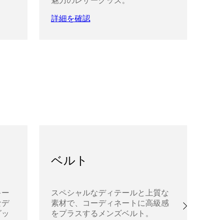
魅力のレザーグッズ。
ル
リ
詳細を確認
詳
ベルト
キー
スペシャルなディテールと上質な
ユ
なデ
素材で、コーディネートに高級感
タ
グッ
をプラスするメンズベルト。
ル