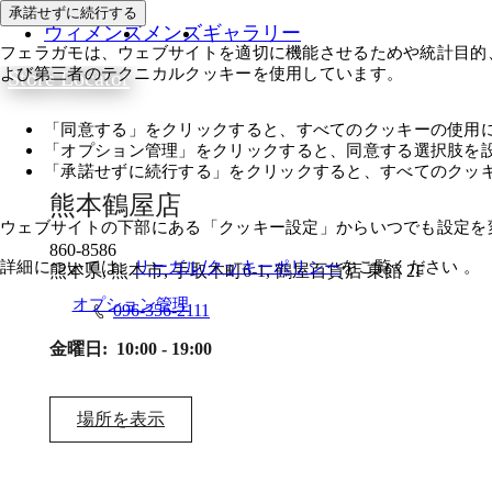
承諾せずに続行する
ウィメンズ
メンズ
ギャラリー
フェラガモは、ウェブサイトを適切に機能させるためや統計目的
よび第三者のテクニカルクッキーを使用しています。
Store Locator
「同意する」をクリックすると、すべてのクッキーの使用
「オプション管理」をクリックすると、同意する選択肢を
「承諾せずに続行する」をクリックすると、すべてのクッ
熊本鶴屋店
ウェブサイトの下部にある「クッキー設定」からいつでも設定を
860-8586
詳細については、
リーガル/クッキーポリシー
をご覧ください 。
熊本県, 熊本市, 手取本町6-1, 鶴屋百貨店 東館 2F
同意する
オプション管理
096-356-2111
金曜日:
10:00 - 19:00
場所を表示​