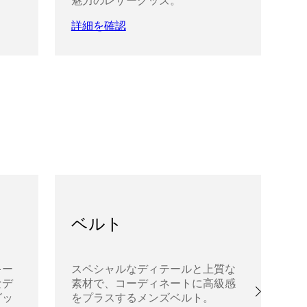
魅力のレザーグッズ。
ル
リ
詳細を確認
詳
ベルト
キー
スペシャルなディテールと上質な
ユ
なデ
素材で、コーディネートに高級感
タ
グッ
をプラスするメンズベルト。
ル