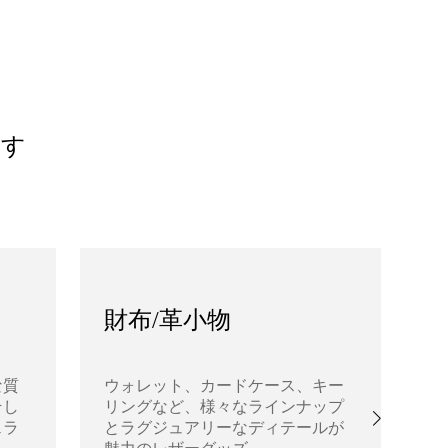
ます
財布/革小物
な質
ウォレット、カードケース、キー
そし
リングなど、様々なラインナップ
あ
ェラ
とラグジュアリーなディテールが
高