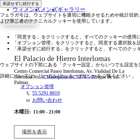
承諾せずに続行する
ウィメンズ
メンズ
ギャラリー
フェラガモは、ウェブサイトを適切に機能させるためや統計目的
よび第三者のテクニカルクッキーを使用しています。
Store Locator
「同意する」をクリックすると、すべてのクッキーの使用
「オプション管理」をクリックすると、同意する選択肢を
「承諾せずに続行する」をクリックすると、すべてのクッ
El Palacio de Hierro Interlomas
ウェブサイトの下部にある「クッキー設定」からいつでも設定を
Centro Comercial Paseo Interlomas, Av. Vialidad De La
詳細については、
リーガル/クッキーポリシー
をご覧ください 。
Barranca No. 6, Huixquilucan, 52787, Bosque de las
Palmas
同意する
オプション管理
55 5291 8819
お問い合わせ
木曜日:
11:00 - 21:00
場所を表示​