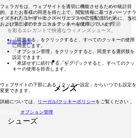
フェラガモは、ウェブサイトを適切に機能させるためや統計目
的、またお客様の同意を得た上で、閲覧情報に基づきパーソナラ
パンプスをはじめ、バレリーナシューズ、サンダ
イズされたユーザーエクスペリエンスや広告配信のために、当社
および第三者のテクニカルクッキーを使用しています。
ル、そしてモカシンまで。あらゆるスタイルと季節
を彩るエレガントで快適なウィメンズシューズ。
「同意する」をクリックすると、すべてのクッキーの使用
詳細を確認
に同意します。
「オプション管理」をクリックすると、同意する選択肢を
設定できます。
「承諾せずに続行する」をクリックすると、すべてのクッ
キーの使用を拒否します。
ウェブサイトの下部にある「クッキー設定」からいつでも設定を
メンズ
変更できます。
詳細については、
リーガル/クッキーポリシー
をご覧ください 。
同意する
オプション管理
シューズ