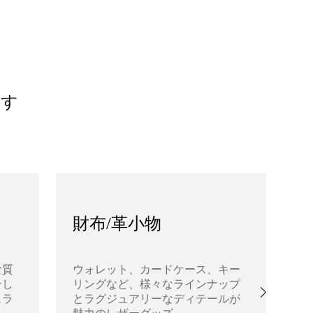
ます
財布/革小物
な質
ウォレット、カードケース、キー
そし
リングなど、様々なラインナップ
あ
ェラ
とラグジュアリーなディテールが
高