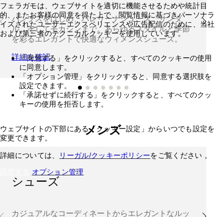
フェラガモは、ウェブサイトを適切に機能させるためや統計目
的、またお客様の同意を得た上で、閲覧情報に基づきパーソナラ
パンプスをはじめ、バレリーナシューズ、サンダ
イズされたユーザーエクスペリエンスや広告配信のために、当社
ル、そしてモカシンまで。あらゆるスタイルと季節
および第三者のテクニカルクッキーを使用しています。
を彩るエレガントで快適なウィメンズシューズ。
詳細を確認
「同意する」をクリックすると、すべてのクッキーの使用
に同意します。
「オプション管理」をクリックすると、同意する選択肢を
設定できます。
「承諾せずに続行する」をクリックすると、すべてのクッ
キーの使用を拒否します。
メンズ
ウェブサイトの下部にある「クッキー設定」からいつでも設定を
変更できます。
詳細については、
リーガル/クッキーポリシー
をご覧ください 。
同意する
オプション管理
シューズ
カジュアルなコーディネートからエレガントなルッ