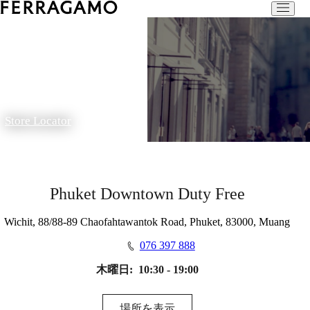
Store Locator
Phuket Downtown Duty Free
Wichit, 88/88-89 Chaofahtawantok Road, Phuket, 83000, Muang
076 397 888
木曜日:
10:30 - 19:00
場所を表示​