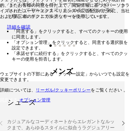
パンプスをはじめ、バレリーナシューズ、サンダ
的、またお客様の同意を得た上で、閲覧情報に基づきパーソナラ
ル、そしてモカシンまで。あらゆるスタイルと季節
イズされたユーザーエクスペリエンスや広告配信のために、当社
を彩るエレガントで快適なウィメンズシューズ。
および第三者のテクニカルクッキーを使用しています。
詳細を確認
「同意する」をクリックすると、すべてのクッキーの使用
に同意します。
「オプション管理」をクリックすると、同意する選択肢を
設定できます。
「承諾せずに続行する」をクリックすると、すべてのクッ
キーの使用を拒否します。
メンズ
ウェブサイトの下部にある「クッキー設定」からいつでも設定を
変更できます。
詳細については、
リーガル/クッキーポリシー
をご覧ください 。
同意する
オプション管理
シューズ
カジュアルなコーディネートからエレガントなルッ
クまで、あらゆるスタイルに似合うラグジュアリー