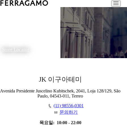
Store Locator
JK 이구아테미
Avenida Presidente Juscelino Kubitschek, 2041, Loja 128/129, São
Paulo, 04543-011, Terreo
(11) 98556-0301
문의하기
목요일:
10:00 - 22:00