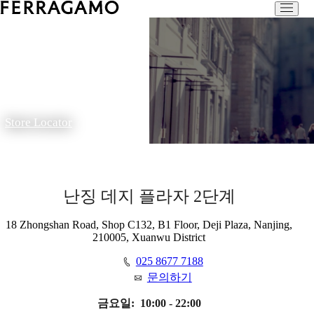
Store Locator
난징 데지 플라자 2단계
18 Zhongshan Road, Shop C132, B1 Floor, Deji Plaza, Nanjing,
210005, Xuanwu District
025 8677 7188
문의하기
금요일:
10:00 - 22:00