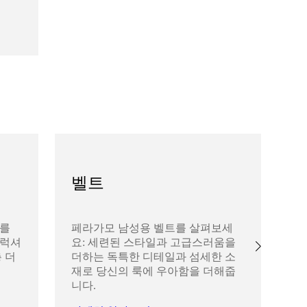
벨트
리를
페라가모 남성용 벨트를 살펴보세
페
 럭셔
요: 세련된 스타일과 고급스러움을
살
 더
더하는 독특한 디테일과 섬세한 소
의
재로 당신의 룩에 우아함을 더해줍
한
니다.
자