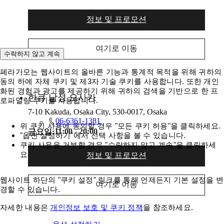
정보 및 프로모션
여기로 이동
수락하지 않고 계속
페라가모는 웹사이트의 올바른 기능과 통계적 목적을 위해 귀하의
동의 하에 자체 쿠키 및 제3자 기술 쿠키를 사용합니다. 또한 개인
화된 경험과 광고를 제공하기 위해 귀하의 검색을 기반으로 한 프
한큐 남성 오사카
로파일링 쿠키를 사용합니다.
7-10 Kakuda, Osaka City, 530-0017, Osaka
06-6361-1381
위 쿠키 사용에 동의할 경우 "모든 쿠키 허용"을 클릭하세요.
11:00 - 20:00
금요일:
"옵션 설정하기"에서 선택 사항을 볼 수 있습니다.
쿠키 사용을 거부할 경우 "수락하지 않고 계속"을 클릭하세
요.
정보 및 프로모션
웹사이트 하단의 "쿠키 설정" 링크를 통해 언제든지 기본 설정을 변
여기로 이동
경할 수 있습니다.
자세한 내용은
개인정보 보호 및 쿠키 정책
을 참조하세요.