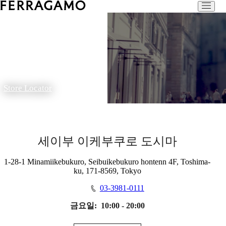
Store Locator
세이부 이케부쿠로 도시마
1-28-1 Minamiikebukuro, Seibuikebukuro hontenn 4F, Toshima-
ku, 171-8569, Tokyo
03-3981-0111
금요일:
10:00 - 20:00