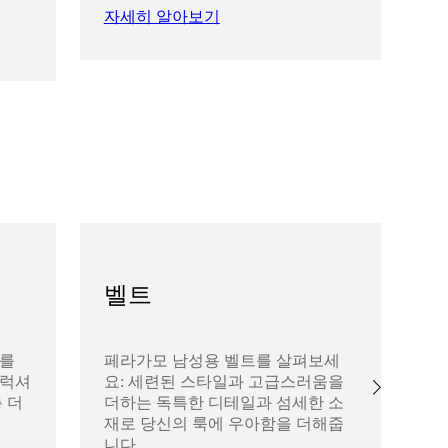
자세히 알아보기
자
벨트
리를
페라가모 남성용 벨트를 살펴보세
페
 럭셔
요: 세련된 스타일과 고급스러움을
살
 더
더하는 독특한 디테일과 섬세한 소
의
재로 당신의 룩에 우아함을 더해줍
한
니다.