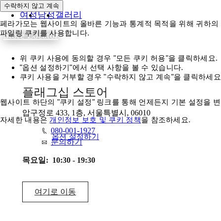
수락하지 않고 계속
여성
남성
갤러리
페라가모는 웹사이트의 올바른 기능과 통계적 목적을 위해 귀하의 동
파일링 쿠키를 사용합니다.
Store Locator
위 쿠키 사용에 동의할 경우 "모든 쿠키 허용"을 클릭하세요.
"옵션 설정하기"에서 선택 사항을 볼 수 있습니다.
쿠키 사용을 거부할 경우 "수락하지 않고 계속"을 클릭하세요
플래그십 스토어
웹사이트 하단의 "쿠키 설정" 링크를 통해 언제든지 기본 설정을 변
압구정로 433, 1층, 서울특별시, 06010
자세한 내용은
개인정보 보호 및 쿠키 정책
을 참조하세요.
080-001-1927
모든 쿠키 허용
옵션 설정하기
문의하기
목요일:
10:30 - 19:30
여기로 이동