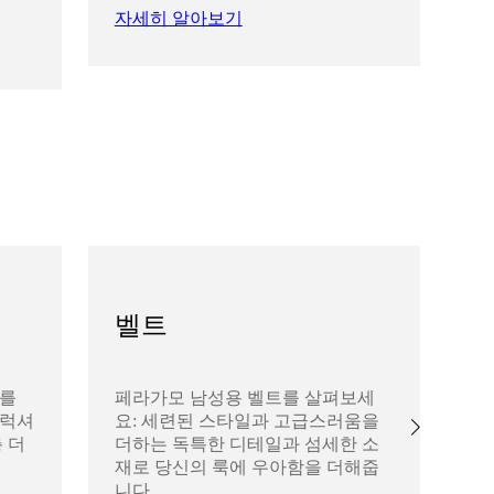
자세히 알아보기
자
벨트
리를
페라가모 남성용 벨트를 살펴보세
페
 럭셔
요: 세련된 스타일과 고급스러움을
살
 더
더하는 독특한 디테일과 섬세한 소
의
재로 당신의 룩에 우아함을 더해줍
한
니다.