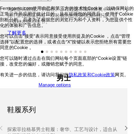
Ferragamo.com使用自己和第三方的技术性Cookie，以确保网站的
无论是高跟鞋、平底鞋、凉鞋还是乐福鞋及莫卡辛
正常运作并应用于统计目的，且在征得您的同意后，使用于Cookie
鞋，菲拉格慕的每一双鞋都为您带来优雅与舒适，适
剖析分析，后者为了根据您的浏览行为和个人资料，为您提供个性
合各种衣橱与季节。
化的体验和广告信息。
了解更多
您可以点击“接受”表示同意接受使用所提及的Cookie ，点击“管理
选择”以配置您的选择，或者点击“X”按键以表示您拒绝所有需要您
同意的Cookie 。
您可以随时通过点击在我们网站每个页面底部的“Cookie设置”链
接，改变您的偏好，或撤销您赋予的同意。
有关进一步的信息，请访问我们的
隐私政策和Cookie政策
网页。
男士
Accept all cookies
Manage options
鞋履系列
探索菲拉格慕男士鞋履：奢华、工艺与设计，适合从