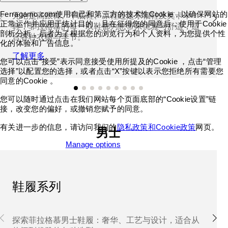
Ferragamo.com使用自己和第三方的技术性Cookie，以确保网站的
无论是高跟鞋、平底鞋、凉鞋还是乐福鞋及莫卡辛
正常运作并应用于统计目的，且在征得您的同意后，使用于Cookie
鞋，菲拉格慕的每一双鞋都为您带来优雅与舒适，适
剖析分析，后者为了根据您的浏览行为和个人资料，为您提供个性
合各种衣橱与季节。
化的体验和广告信息。
了解更多
您可以点击“接受”表示同意接受使用所提及的Cookie ，点击“管理
选择”以配置您的选择，或者点击“X”按键以表示您拒绝所有需要您
同意的Cookie 。
您可以随时通过点击在我们网站每个页面底部的“Cookie设置”链
接，改变您的偏好，或撤销您赋予的同意。
有关进一步的信息，请访问我们的
隐私政策和Cookie政策
网页。
男士
Accept all cookies
Manage options
鞋履系列
探索菲拉格慕男士鞋履：奢华、工艺与设计，适合从