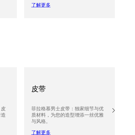
了解更多
了
皮带
、皮
菲拉格慕男士皮带：独家细节与优
探
套造
质材料，为您的造型增添一丝优雅
带
与风格。
增
了解更多
了