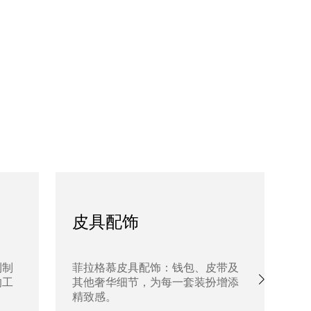
皮具配饰
利制
菲拉格慕皮具配饰：钱包、皮带及
探
的工
其他奢华细节，为每一套装扮增添
肩
精致感。
添